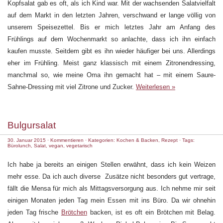
Kopfsalat gab es oft, als ich Kind war. Mit der wachsenden Salatvielfalt
auf dem Markt in den letzten Jahren, verschwand er lange völlig von
unserem Speisezettel. Bis er mich letztes Jahr am Anfang des
Frühlings auf dem Wochenmarkt so anlachte, dass ich ihn einfach
kaufen musste. Seitdem gibt es ihn wieder häufiger bei uns. Allerdings
eher im Frühling. Meist ganz klassisch mit einem Zitronendressing,
manchmal so, wie meine Oma ihn gemacht hat – mit einem Saure-
Sahne-Dressing mit viel Zitrone und Zucker.
Weiterlesen »
Bulgursalat
30. Januar 2015
·
Kommentieren
· Kategorien:
Kochen & Backen
,
Rezept
· Tags:
Bürolunch
,
Salat
,
vegan
,
vegetarisch
Ich habe ja bereits an einigen Stellen erwähnt, dass ich kein Weizen
mehr esse. Da ich auch diverse Zusätze nicht besonders gut vertrage,
fällt die Mensa für mich als Mittagsversorgung aus. Ich nehme mir seit
einigen Monaten jeden Tag mein Essen mit ins Büro. Da wir ohnehin
jeden Tag frische
Brötchen
backen, ist es oft ein Brötchen mit Belag.