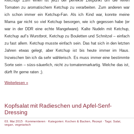
Ketchup! Zum einen ist jetzt der perfekte Zeitpunkt um die reifen
Tomaten zu aromatischem Ketchup zu verarbeiten. Zum anderen war
ich schon immer ein Ketchup-Fan. Als ich Kind war, konnte meine
Mama gar nicht so viel Ketchup besorgen, wie ich gegessen habe (er
war in der DDR eine echte Mangelware). Kalte Nudeln mit Ketchup,
Ketchup auf’s Wurstbrot, Ketchup zu Bouletten und Schnitzel – einfach
zu fast allem. Ketchup musste einfach sein. Das hat sich in den letzten
Jahren etwas gelegt, aber Ketchup ist bis heute immer im Haus.
Inzwischen bin ich da sehr wählerisch. Es muss immer eine bestimmte
Sorte sein – süss-säuerlich, nicht zu tomatenmarkartig. Welche das ist,
dürft Ihr gerne raten ;).
Weiterlesen »
Kopfsalat mit Radieschen und Apfel-Senf-
Dressing
03. Mai 2015
·
Kommentieren
· Kategorien:
Kochen & Backen
,
Rezept
· Tags:
Salat
,
vegan
,
vegetarisch