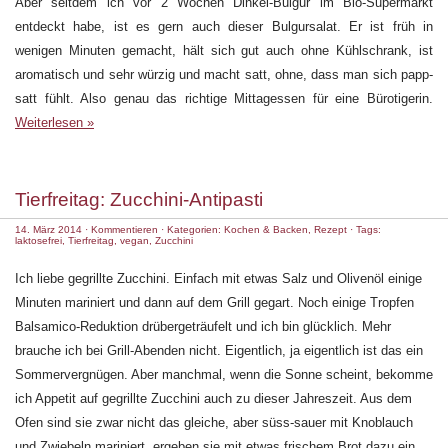
Aber seitdem ich vor 2 Wochen Dinkel-Bulgur im Bio-Supermarkt
entdeckt habe, ist es gern auch dieser Bulgursalat. Er ist früh in
wenigen Minuten gemacht, hält sich gut auch ohne Kühlschrank, ist
aromatisch und sehr würzig und macht satt, ohne, dass man sich papp-
satt fühlt. Also genau das richtige Mittagessen für eine Bürotigerin.
Weiterlesen »
Tierfreitag: Zucchini-Antipasti
14. März 2014
·
Kommentieren
· Kategorien:
Kochen & Backen
,
Rezept
· Tags:
laktosefrei
,
Tierfreitag
,
vegan
,
Zucchini
Ich liebe gegrillte Zucchini. Einfach mit etwas Salz und Olivenöl einige
Minuten mariniert und dann auf dem Grill gegart. Noch einige Tropfen
Balsamico-Reduktion drübergeträufelt und ich bin glücklich. Mehr
brauche ich bei Grill-Abenden nicht. Eigentlich, ja eigentlich ist das ein
Sommervergnügen. Aber manchmal, wenn die Sonne scheint, bekomme
ich Appetit auf gegrillte Zucchini auch zu dieser Jahreszeit. Aus dem
Ofen sind sie zwar nicht das gleiche, aber süss-sauer mit Knoblauch
und Zwiebeln mariniert, ergeben sie mit etwas frischem Brot dazu ein