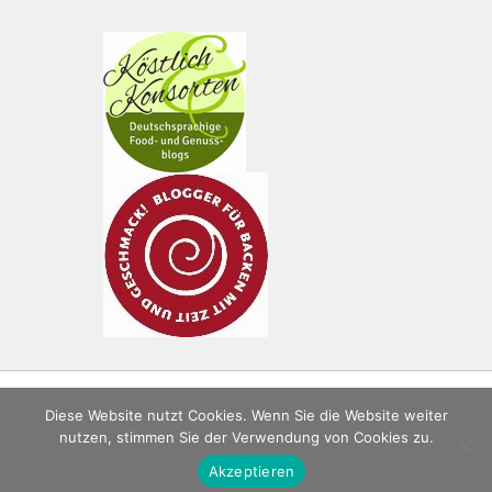
Diese Website nutzt Cookies. Wenn Sie die Website weiter
nutzen, stimmen Sie der Verwendung von Cookies zu.
© 2026 Butter & Brot. Alle Rechte vorbehalten.
Akzeptieren
Design by picomol.de. Powered by
WordPress
.