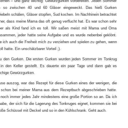
ernen – und ganz wichtig: Gewürzgurken vorbereiten. Jeden Sommer
n so zwischen 40 und 60 Gläser eingeweckt. Das hieß Gurken
iebeln schälen, Gläser stopfen, Sud kochen. Im Nachhinein betrachtet
icher, dass meine Mama das oft genug verflucht hat. Es war schon sehr
Aber als Kind fand ich es toll. Wir saßen meist mit Mama und Oma
sammen, jeder hatte seine Aufgabe und es wurde nebenbei geklönt.
te ich auch die Freiheit mich zu verziehen und spielen zu gehen, wenn
ll hatte. Ein unschätzbarer Vorteil ;).
zu den Gurken. Die ersten Gurken wurden jeden Sommer im Tonkrug
 in den Keller gestellt. Es dauerte ein paar Tage und dann gab es
pschige Gewürzgurken.
use auszog, war das Rezept für diese Gurken eines der wenigen, die
r schon bei meiner Mama aus dem Rezeptbuch abgeschrieben hatte.
 noch immer jedes Jahr mindestens eine große Portion so an. Da ich
habe, der sich für die Lagerung des Tonkruges eignet, kommen sie bei
roße Schüssel mit Deckel und so in den Kühlschrank. Geht auch.