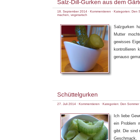
Salz-Dill-Gurken aus dem Gärt
18. September 2014
·
Kommentieren
· Kategorien:
Den 
machen
,
vegetarisch
Salzgurken h
Mutter mocht
gewisses Eige
kontrollieren
genauso gemac
Schüttelgurken
27. Juli 2014
·
Kommentieren
· Kategorien:
Den Sommer 
Ich liebe Gew
ein Problem m
gibt. Die sind
Geschmack,