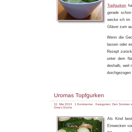
Topfgurken
ha
gerade schon
wecke ich im 
Gläser zum au
Wenn die Ged
lassen oder es
Rezept zurück
unter dem Na
deshalb, weil
durchgezogen 
Uromas Topfgurken
31. Mai 2013
·
1 Kommentar
· Kategorien:
Den Sommer e
Oma's Küche
Als Kind be
Einwecken vo