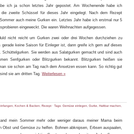
be ich ja schon letztes Jahr gepostet. Am Wochenende habe ich
 die zweite Schüssel für dieses Jahr eingelegt. Nach dem Rezept
Sommer auch meine Gurken ein. Letztes Jahr habe ich erstmal nur 5
sprobieren eingeweckt. Die waren Weihnachten aufgegessen.
uld nicht reicht um Gurken zwei oder drei Wochen durchziehen zu
 gerade keine Saison für Einleger ist, dann greife ich gern auf dieses
. Schüttelgurken. Sie werden aus Salatgurken gemacht und sind auch
men Senfgurken oder Blitzgurken bekannt. Blitzgurken heißen sie
 man sie schon am Tag nach dem Ansetzen essen kann. So richtig gut
sind sie am dritten Tag.
Weiterlesen »
infangen
,
Kochen & Backen
,
Rezept
· Tags:
Gemüse einlegen
,
Gurke
,
Haltbar machen
,
stand mein Sommer mehr oder weniger daraus meiner Mama beim
n Obst und Gemüse zu helfen. Bohnen abknipsen, Erbsen auspaalen,