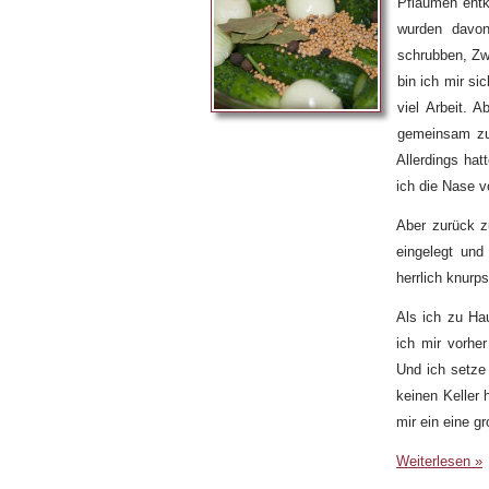
Pflaumen entk
wurden davo
schrubben, Zw
bin ich mir s
viel Arbeit. 
gemeinsam zu
Allerdings hat
ich die Nase vo
Aber zurück 
eingelegt und
herrlich knur
Als ich zu Ha
ich mir vorhe
Und ich setze
keinen Keller 
mir ein eine g
Weiterlesen »