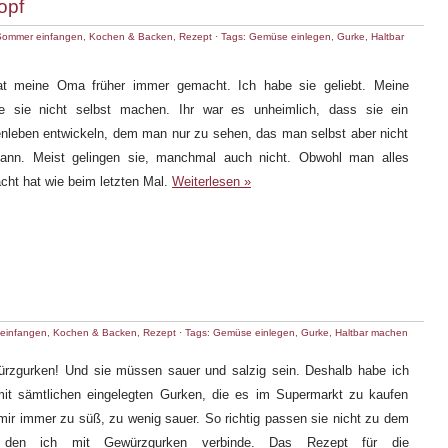
opf
Sommer einfangen
,
Kochen & Backen
,
Rezept
· Tags:
Gemüse einlegen
,
Gurke
,
Haltbar
at meine Oma früher immer gemacht. Ich habe sie geliebt. Meine
e sie nicht selbst machen. Ihr war es unheimlich, dass sie ein
nleben entwickeln, dem man nur zu sehen, das man selbst aber nicht
 kann. Meist gelingen sie, manchmal auch nicht. Obwohl man alles
ht hat wie beim letzten Mal.
Weiterlesen »
einfangen
,
Kochen & Backen
,
Rezept
· Tags:
Gemüse einlegen
,
Gurke
,
Haltbar machen
ürzgurken! Und sie müssen sauer und salzig sein. Deshalb habe ich
it sämtlichen eingelegten Gurken, die es im Supermarkt zu kaufen
 mir immer zu süß, zu wenig sauer. So richtig passen sie nicht zu dem
 den ich mit Gewürzgurken verbinde. Das Rezept für die