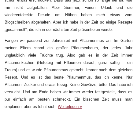
schon etwas erschrocken. Dass das jetzt schon so lange her ist, war
mir nicht aufgefallen. Aber Sommer, Ferien, Urlaub und die
wiederentdeckte Freude am Nähen haben mich etwas vom
Blogschreiben abgehalten. Aber ich habe in der Zeit so einige Rezepte
„gesammelt“, die ich in der nächsten Zeit präsentieren werde.
Fangen wir passend zur Jahreszeit mit Pflaumenmus an. Im Garten
meiner Eltern stand ein großer Pflaumenbaum, der jedes Jahr
unglaublich viele Früchte trug. Also gab es in der Zeit immer
Pflaumenkuchen (Hefeteig mit Pflaumen darauf, ganz saftig – ein
Traum) und es wurde Pflaumenmus gekocht. Immer nach dem gleichen
Rezept. Und es ist das beste Pflaumenmus, das ich kenne. Nur
Pflaumen, Zucker und etwas Essig. Keine Gewürze, bitte. Das habe ich
versucht. Und am Ende haben wir immer wieder festgestellt, dass es
pur einfach am besten schmeckt. Ein bisschen Zeit muss man
einplanen, aber es lohnt sich!
Weiterlesen »