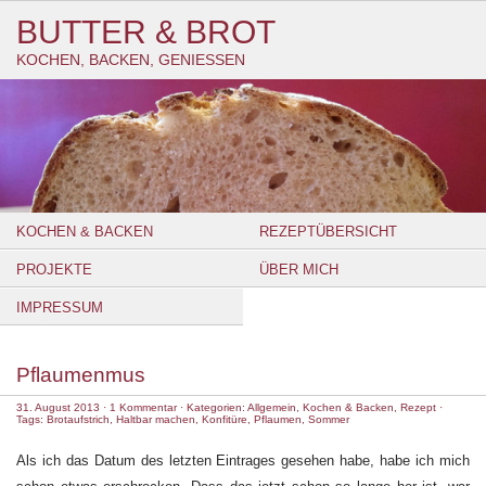
BUTTER & BROT
KOCHEN, BACKEN, GENIESSEN
KOCHEN & BACKEN
REZEPTÜBERSICHT
PROJEKTE
ÜBER MICH
IMPRESSUM
Pflaumenmus
31. August 2013
·
1 Kommentar
· Kategorien:
Allgemein
,
Kochen & Backen
,
Rezept
·
Tags:
Brotaufstrich
,
Haltbar machen
,
Konfitüre
,
Pflaumen
,
Sommer
Als ich das Datum des letzten Eintrages gesehen habe, habe ich mich