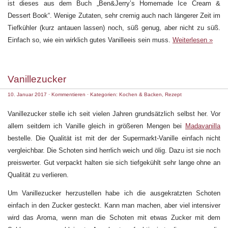
ist dieses aus dem Buch „Ben&Jerry’s Homemade Ice Cream &
Dessert Book“. Wenige Zutaten, sehr cremig auch nach längerer Zeit im
Tiefkühler (kurz antauen lassen) noch, süß genug, aber nicht zu süß.
Einfach so, wie ein wirklich gutes Vanilleeis sein muss.
Weiterlesen »
Vanillezucker
10. Januar 2017
·
Kommentieren
· Kategorien:
Kochen & Backen
,
Rezept
Vanillezucker stelle ich seit vielen Jahren grundsätzlich selbst her. Vor
allem seitdem ich Vanille gleich in größeren Mengen bei
Madavanilla
bestelle. Die Qualität ist mit der der Supermarkt-Vanille einfach nicht
vergleichbar. Die Schoten sind herrlich weich und ölig. Dazu ist sie noch
preiswerter. Gut verpackt halten sie sich tiefgekühlt sehr lange ohne an
Qualität zu verlieren.
Um Vanillezucker herzustellen habe ich die ausgekratzten Schoten
einfach in den Zucker gesteckt. Kann man machen, aber viel intensiver
wird das Aroma, wenn man die Schoten mit etwas Zucker mit dem