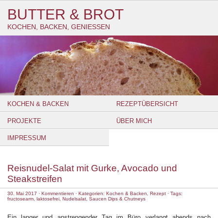
BUTTER & BROT
KOCHEN, BACKEN, GENIESSEN
KOCHEN & BACKEN
REZEPTÜBERSICHT
PROJEKTE
ÜBER MICH
IMPRESSUM
Reisnudel-Salat mit Gurke, Avocado und
Steakstreifen
30. Mai 2017
·
Kommentieren
· Kategorien:
Kochen & Backen
,
Rezept
· Tags:
fructosearm
,
laktosefrei
,
Nudelsalat
,
Saucen Dips & Chutneys
Ein langer und anstrengender Tag im Büro verlangt abends nach