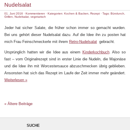
Nudelsalat
01. Juni 2016
·
Kommentieren
· Kategorien:
Kochen & Backen
,
Rezept
· Tags:
Bürolunch
,
Grillen
,
Nudelsalat
,
vegetarisch
Jeder hat sicher Salate, die früher schon immer so gemacht wurden.
Bei uns gehört dieser Nudelsalat dazu. Auf die Idee ihn zu posten hat
mich Frau Feinschmeckerle mit ihrem
Retro-Nudelsalat
gebracht.
Ursprünglich hatten wir die Idee aus einem
Kinderkochbuch
. Also so
fast – vom Originalrezept sind in erster Linie die Nudeln, die Majonäse
und die Idee ihn mit Worcestersauce abzuschmecken übrig geblieben.
Ansonsten hat sich das Rezept im Laufe der Zeit immer mehr geändert.
Weiterlesen »
« Ältere Beiträge
SUCHE