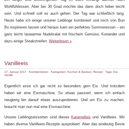
Wohlfühlessen. Aber bei 30 Grad möchte das dann doch lieber leicht
sein. Und schnell soll es auch gehen. Der Tag war schließlich lang.
Heute habe ich einige unserer Lieblinge kombiniert und mich von Bun
Bo inspirieren lassen und heraus kam ein perfektes Sommeressen – ein
ganz leicht lauwarmer Nudelsalat mit frischem Gemüse, Koriander und
dazu einige Steakstreifen.
Weiterlesen »
Vanilleeis
17. Januar 2017
·
Kommentieren
· Kategorien:
Kochen & Backen
,
Rezept
· Tags:
Eis
,
Vanille
Eigentlich esse ich gar nicht so besonders gern Eis. Und trotzdem
haben wir eine Eismaschine. So etwas passiert, wenn ich einfach
neugierig bin darauf etwas auszuprobieren. Und um Eis zu machen,
braucht man nun mal eine Eismaschine.
Unsere Lieblingseissorten sind dieses
Karamelleis
und Vanilleeis. Wir
haben diverse Vanilleeis-Rezepte ausprobiert. Aber das eindeutig Beste