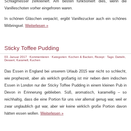
Schlagmesser zerkleinert. Am besten funktioniert dies, wenn die
Vanilleschoten vorher eingefroren waren.
In schönen Gläschen verpackt, ergibt Vanillezucker auch ein schönes
Mitbringsel.
Weiterlesen »
Sticky Toffee Pudding
03. Januar 2017
·
Kommentieren
· Kategorien:
Kochen & Backen
,
Rezept
· Tags:
Datteln
,
Dessert
,
Karamell
,
Kuchen
Das Essen in England bei unserem Urlaub 2015 war nicht so schlecht,
wie prophezeit, aber als wirklich großartig ist mir neben dem indischen
Essen in London nur der Sticky Toffee Pudding in einem kleinen Pub in
Devon in Erinnerung geblieben. Süß, aromatisch, karamellig – so
reichhaltig, dass die eine Portion für uns vier allemal genug war, weil er
zwar unglaublich gut war, aber wir keine wirklich große Portion davon
hätten essen wollen.
Weiterlesen »